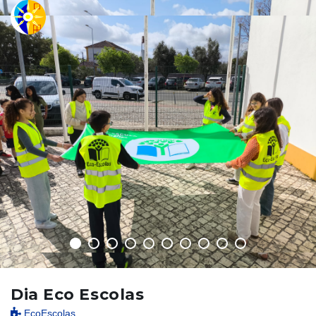
Title
Dia Eco Escolas
text
EcoEscolas