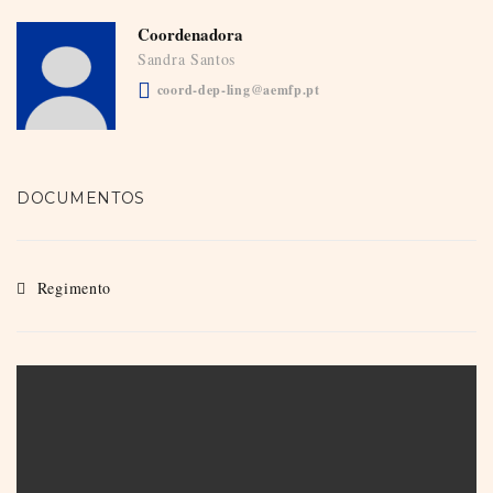
Coordenadora
Sandra Santos
coord-dep-ling@aemfp.pt
DOCUMENTOS
Regimento