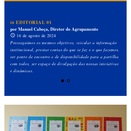
EDITORIAL 01
in
in
por Manuel Cabeça, Diretor do Agrupamento
po
16 de agosto de 2024
Prosseguimos os mesmos objetivos, veicular a informação
Est
institucional, prestar contas do que se faz e o que fazemos,
es
ser ponto de encontro e de disponibilidade para a partilha
qu
com todos, ser espaço de divulgação das nossas iniciativas
ob
e dinâmicas.
gen