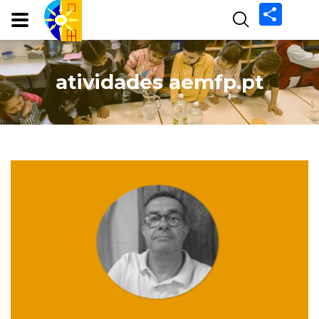
Share
atividades aemfp.pt