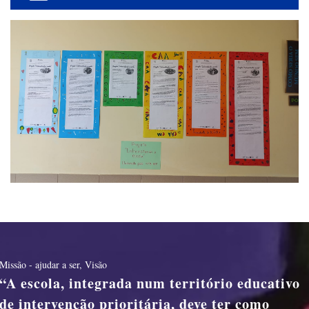
Missão - ajudar a ser
,
Visão
A escola, integrada num território educativo
de intervenção prioritária, deve ter como