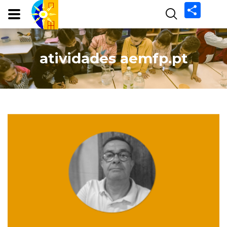
Share
atividades aemfp.pt