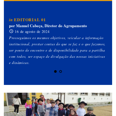
EDITORIAL 01
in
in
por Manuel Cabeça, Diretor do Agrupamento
po
16 de agosto de 2024
Prosseguimos os mesmos objetivos, veicular a informação
Est
institucional, prestar contas do que se faz e o que fazemos,
es
ser ponto de encontro e de disponibilidade para a partilha
qu
com todos, ser espaço de divulgação das nossas iniciativas
ob
e dinâmicas.
gen