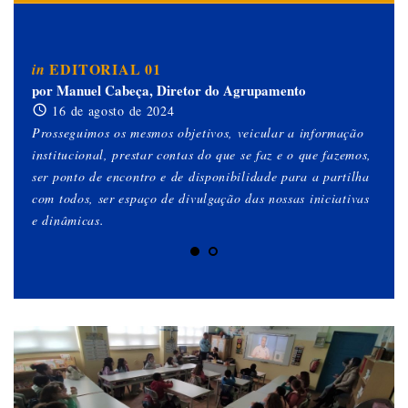
EDITORIAL 01
in
in
por Manuel Cabeça, Diretor do Agrupamento
po
16 de agosto de 2024
Prosseguimos os mesmos objetivos, veicular a informação
Est
institucional, prestar contas do que se faz e o que fazemos,
es
ser ponto de encontro e de disponibilidade para a partilha
qu
com todos, ser espaço de divulgação das nossas iniciativas
ob
e dinâmicas.
gen