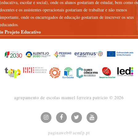
(educativa, escolar e social), onde os alunos gostariam de estudar, bem como os
docentes e os assistentes operacionais gostariam de trabalhar e não menos
importante, onde os encarregados de educação gostariam de inscrever os seus
educandos.
Projeto Educativo
in
agrupamento de escolas manuel ferreira patrício ©
2026
paginaweb@aemfp.pt