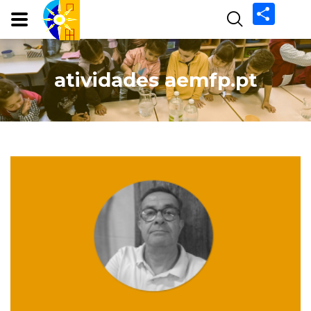
Share
atividades aemfp.pt