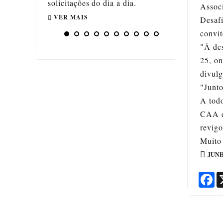
.
escola, pode ser diferente
Assoc
VER MAIS
Desafi
convit
"À des
25, on
divulg
"Junto
A todo
CAA d
revig
Muito
JUNH
Fa