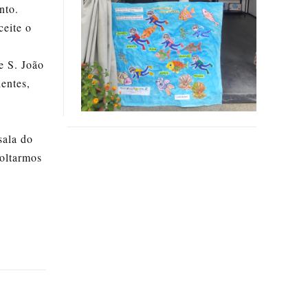
VER MAIS
nto.
ceite o
e S. João
entes,
sala do
oltarmos