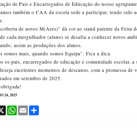
VER MAIS
iação de Pais e Encarregados de Educação do nosso agrupame
ámos também o CAA da escola sede a participar, tendo sido a
e.
coberta de novos M(Ares)" dá cor ao stand patente da Feira d
de cada mergulhador (aluno) se desafia a conhecer novos ambi
ando, assim as produções dos alunos.
s somos mais, quando somos Equipa". Fica a dica.
s os pais, encarregados de educação e comunidade escolar, a 
eseja excelentes momentos de descanso, com a promessa de v
orados em setembro de 2025.
 obrigada!
O 24, 2025
cebook
X
WhatsApp
Email
Share