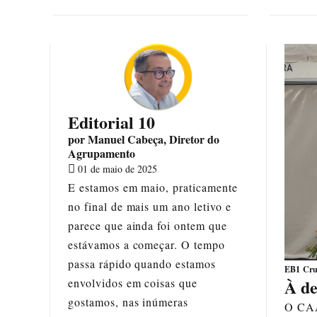
Editorial 09
Editoria
tor do
por Manuel Cabeça, Diretor do
por Manuel 
Agrupamento
Agrupamen
01 de abril de 2025
01 de março
ticamente
Abril marca o princípio de um
Os meses e
letivo e
novo mandato da minha pessoa
velocidade
tem que
enquanto diretor deste
Na sociedad
O tempo
agrupamento. Disse, aquando da
instituiçõe
tamos
tomada de posse:
Reconheço o
passa rápi
EB1 Cru
À de
ue
desafio de mais um mandato, de
envolvidos
assumir o risco que a escola, esta
dinâmica.
O CAA 