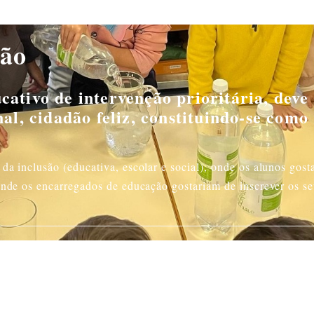
são
cativo de intervenção prioritária, deve
nal, cidadão feliz, constituindo-se como
a inclusão (educativa, escolar e social), onde os alunos gost
onde os encarregados de educação gostariam de inscrever os s