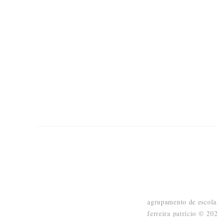
Missão - ajudar a ser
,
Visão
A escola, integrada num territó
propósito ajudar o aluno a ser pe
resposta às diferentes questões so
Transformar o agrupamento numa Escola de referência na área da in
trabalhar e não menos importante, onde os encarregados de educaç
Projeto Educativo
in
agrupamento de escola
ferreira patrício ©
20