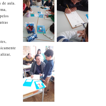
s de aula.
rma,
pelos
utras
tes,
sicamente
alizar,