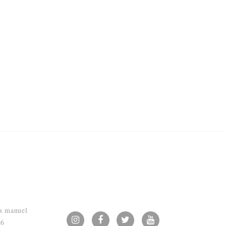
rio educativo de intervenção prioritária
ssoa, estudante, profissional, cidadão f
ciais.
clusão (educativa, escolar e social), onde os alunos gostariam de estudar, bem
ão gostariam de inscrever os seus educandos.
s manuel
26