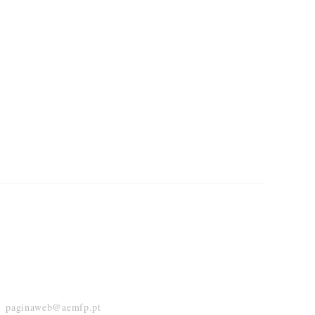
, deve ter como principal
eliz, constituindo-se como
 como os docentes e os assistentes operacionais gostariam de
paginaweb@aemfp.pt