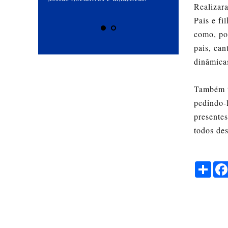
Realizara
forma clara e ob
Pais e fi
como, po
pais, can
dinâmica
Também t
pedindo-
presentes
todos de
Share