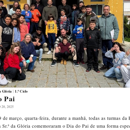
AL 03
beça, Diretor do
o de 2024
traduzir e dar conta
|
 Glória
1.º Ciclo
 escolas do AE;
o Pai
a colaboração por
20, 2025
 consulta com
mendações e
 de março, quarta-feira, durante a manhã, todas as turmas da 
e permitam que
a Sr.ª da Glória comemoraram o Dia do Pai de uma forma espec
 a mais gente de