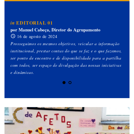
EDITORIAL 01
in
in
por Manuel Cabeça, Diretor do Agrupamento
po
16 de agosto de 2024
Prosseguimos os mesmos objetivos, veicular a informação
Est
institucional, prestar contas do que se faz e o que fazemos,
es
ser ponto de encontro e de disponibilidade para a partilha
qu
com todos, ser espaço de divulgação das nossas iniciativas
ob
e dinâmicas.
gen